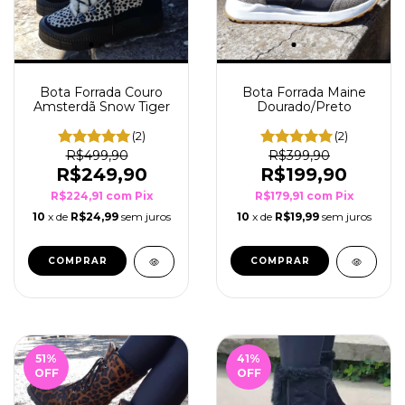
Bota Forrada Maine
Bota Forrada Couro
Dourado/Preto
Amsterdã Snow Tiger
(2)
(2)
R$399,90
R$499,90
R$199,90
R$249,90
R$179,91
com
Pix
R$224,91
com
Pix
10
x de
R$19,99
sem juros
10
x de
R$24,99
sem juros
COMPRAR
COMPRAR
51
%
41
%
OFF
OFF