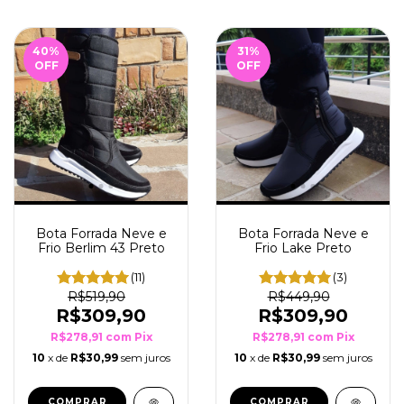
40
%
31
%
OFF
OFF
Bota Forrada Neve e
Bota Forrada Neve e
Frio Lake Preto
Frio Berlim 43 Preto
(3)
(11)
R$449,90
R$519,90
R$309,90
R$309,90
R$278,91
com
Pix
R$278,91
com
Pix
10
x de
R$30,99
sem juros
10
x de
R$30,99
sem juros
COMPRAR
COMPRAR