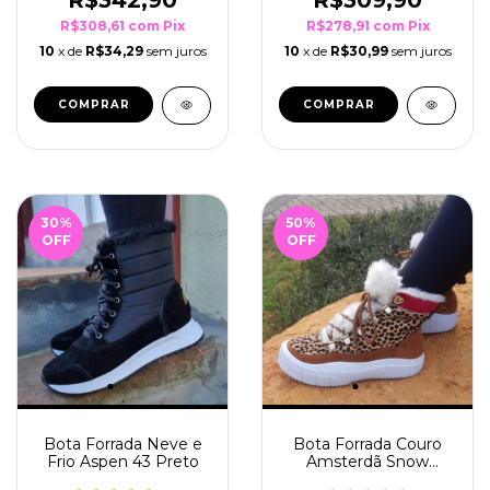
R$308,61
com
Pix
R$278,91
com
Pix
10
x de
R$34,29
sem juros
10
x de
R$30,99
sem juros
COMPRAR
COMPRAR
30
%
50
%
OFF
OFF
Bota Forrada Neve e
Bota Forrada Couro
Frio Aspen 43 Preto
Amsterdã Snow
Cheeta