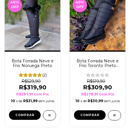
40
%
40
%
OFF
OFF
Bota Forrada Neve e
Bota Forrada Neve e
Frio Noruega Preto
Frio Toronto Preto
Sola Preto
(2)
R$529,90
R$519,90
R$319,90
R$309,90
R$287,91
com
Pix
R$278,91
com
Pix
10
x de
R$31,99
sem juros
10
x de
R$30,99
sem juros
COMPRAR
COMPRAR