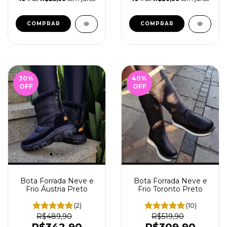
COMPRAR
COMPRAR
30
%
40
%
OFF
OFF
Bota Forrada Neve e
Bota Forrada Neve e
Frio Áustria Preto
Frio Toronto Preto
(2)
(10)
R$489,90
R$519,90
R$342,90
R$309,90