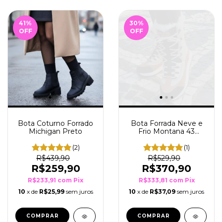
41
%
30
%
OFF
OFF
Bota Coturno Forrado
Bota Forrada Neve e
Michigan Preto
Frio Montana 43
Preto/Ferrugem/Caqui
(2)
(1)
R$439,90
R$529,90
R$259,90
R$370,90
R$233,91
com
Pix
R$333,81
com
Pix
10
x de
R$25,99
sem juros
10
x de
R$37,09
sem juros
COMPRAR
COMPRAR