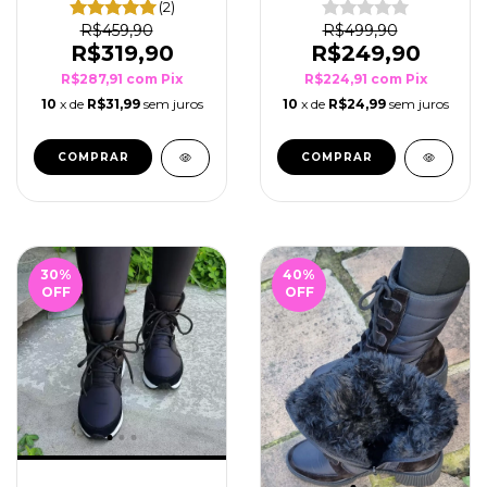
(2)
R$459,90
R$499,90
R$319,90
R$249,90
R$287,91
com
Pix
R$224,91
com
Pix
10
x de
R$31,99
sem juros
10
x de
R$24,99
sem juros
COMPRAR
COMPRAR
30
%
40
%
OFF
OFF