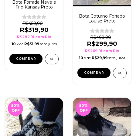
Bota Forrada Neve e
Frio Kansas Preto
Bota Coturno Forrado
Louise Preto
R$459,90
R$319,90
R$287,91
com
Pix
R$499,90
R$299,90
10
x de
R$31,99
sem juros
R$269,91
com
Pix
10
x de
R$29,99
sem juros
COMPRAR
COMPRAR
50
%
50
%
OFF
OFF