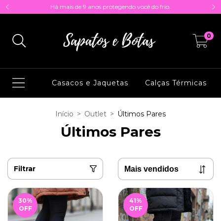
Há mais de 9 anos protegendo você do frio.
0
Casacos e Jaquetas
Calças Térmicas
Início
>
Outlet
>
Últimos Pares
Últimos Pares
Filtrar
30
%
41
%
OFF
OFF