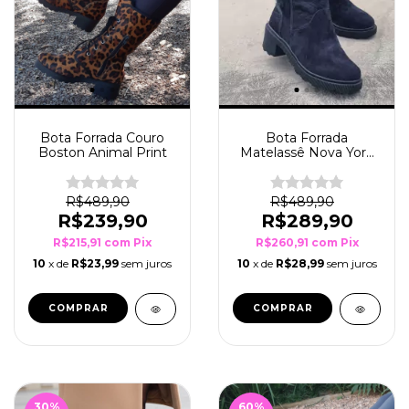
Bota Forrada Couro
Bota Forrada
Boston Animal Print
Matelassê Nova York
Preto
R$489,90
R$489,90
R$239,90
R$289,90
R$215,91
com
Pix
R$260,91
com
Pix
10
x de
R$23,99
sem juros
10
x de
R$28,99
sem juros
COMPRAR
COMPRAR
30
%
60
%