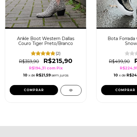
Ankle Boot Western Dallas
Bota Forrada 
Couro Tiger Preto/Branco
Snow 
(2)
R$215,90
R$359,90
R$499,90
R$194,31
com
Pix
R$224,9
10
x de
R$21,59
sem juros
10
x de
R$24
COMPRAR
COMPRAR