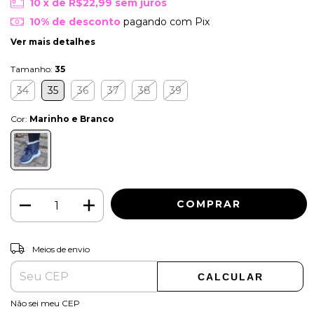
10
x de
R$22,99
sem juros
10% de desconto
pagando com Pix
Ver mais detalhes
Tamanho:
35
34
35
36
37
38
39
Cor:
Marinho e Branco
ALTERAR CEP
Entregas para o CEP:
Meios de envio
CALCULAR
Não sei meu CEP