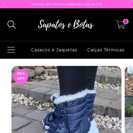
Há mais de 9 anos protegendo você do frio.
0
Casacos e Jaquetas
Calças Térmicas
50
%
OFF