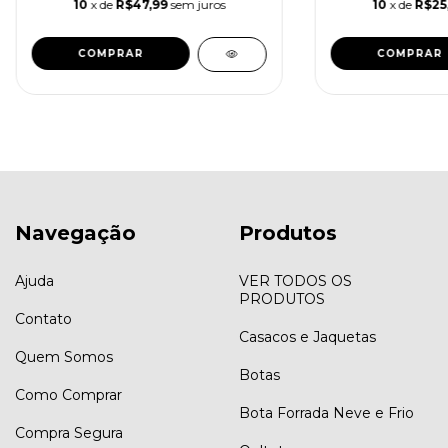
10
x de
R$47,99
sem juros
10
x de
R$25
COMPRAR
COMPRAR
Navegação
Produtos
Ajuda
VER TODOS OS
PRODUTOS
Contato
Casacos e Jaquetas
Quem Somos
Botas
Como Comprar
Bota Forrada Neve e Frio
Compra Segura