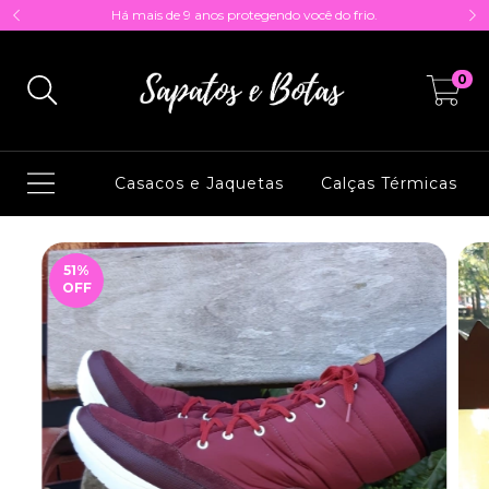
Há mais de 9 anos protegendo você do frio.
0
Casacos e Jaquetas
Calças Térmicas
51
%
OFF