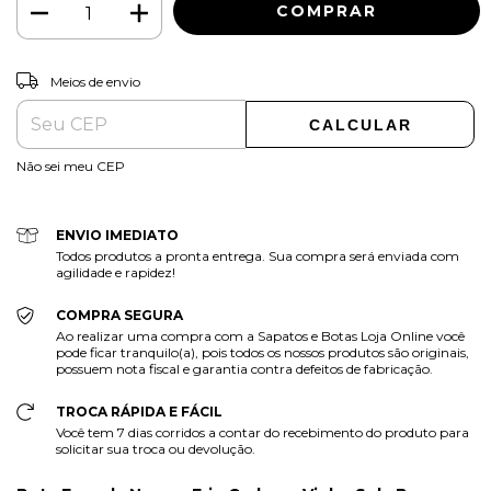
ALTERAR CEP
Entregas para o CEP:
Meios de envio
CALCULAR
Não sei meu CEP
ENVIO IMEDIATO
Todos produtos a pronta entrega. Sua compra será enviada com
agilidade e rapidez!
COMPRA SEGURA
Ao realizar uma compra com a Sapatos e Botas Loja Online você
pode ficar tranquilo(a), pois todos os nossos produtos são originais,
possuem nota fiscal e garantia contra defeitos de fabricação.
TROCA RÁPIDA E FÁCIL
Você tem 7 dias corridos a contar do recebimento do produto para
solicitar sua troca ou devolução.