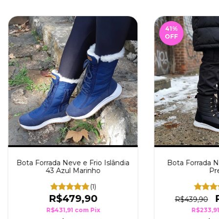
41
%
OFF
Bota Forrada Neve e Frio Islândia
Bota Forrada Ne
43 Azul Marinho
Pr
(1)
R$479,90
R$439,90
R$431,91
com
Pix
R$233,9