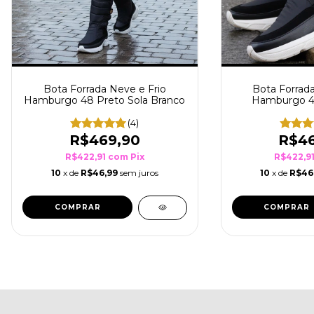
Bota Forrada Neve e Frio
Bota Forrada
Hamburgo 48 Preto Sola Branco
Hamburgo 48
Branco
(4)
R$469,90
R$46
R$422,91
com
Pix
R$422,9
10
x de
R$46,99
sem juros
10
x de
R$46
COMPRAR
COMPRAR