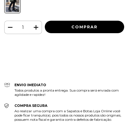
Meios de envio
ALTERAR CEP
Entregas para o CEP:
CALCULAR
Faça login
e use seus dados de entrega
Não sei meu CEP
ENVIO IMEDIATO
Todos produtos a pronta entrega. Sua compra será enviada com
agilidade e rapidez!
COMPRA SEGURA
Ao realizar uma compra com a Sapatos e Botas Loja Online você
pode ficar tranquilo(a), pois todos os nossos produtos são originais,
possuem nota fiscal e garantia contra defeitos de fabricação.