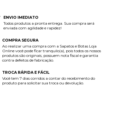
o sei meu CEP
ENVIO IMEDIATO
Todos produtos a pronta entrega. Sua compra será
enviada com agilidade e rapidez!
COMPRA SEGURA
Ao realizar uma compra com a Sapatos e Botas Loja
Online você pode ficar tranquilo(a), pois todos os nossos
produtos são originais, possuem nota fiscal e garantia
contra defeitos de fabricação.
TROCA RÁPIDA E FÁCIL
Você tem 7 dias corridos a contar do recebimento do
produto para solicitar sua troca ou devolução.