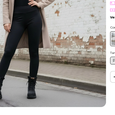
Ve
Co
Ta
Ent
Fa