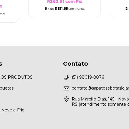
R$62,91
com
Pix
x
6
x de
R$11,65
sem juros
2
ros
s
Contato
 OS PRODUTOS
(51) 98019-8076
aquetas
contato@sapatosebotaslojao
Rua Marcílio Dias, 145 | No
RS (atendimento somente o
 Neve e Frio