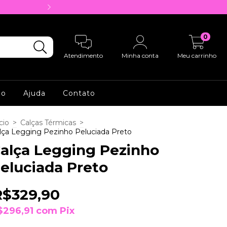
1ª compra com cupom BEMVINDA | F
0
Atendimento
Minha conta
Meu carrinho
io
Ajuda
Contato
cio
>
Calças Térmicas
>
lça Legging Pezinho Peluciada Preto
alça Legging Pezinho
eluciada Preto
R$329,90
$296,91
com
Pix