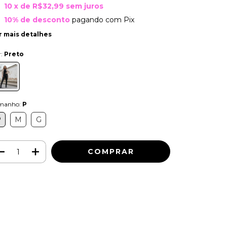
10
x de
R$32,99
sem juros
10% de desconto
pagando com Pix
r mais detalhes
r:
Preto
manho:
P
P
M
G
Meios de envio
ALTERAR CEP
regas para o CEP:
CALCULAR
ça login
e use seus dados de entrega