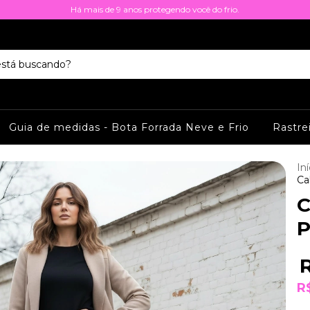
Há mais de 9 anos protegendo você do frio.
Guia de medidas - Bota Forrada Neve e Frio
Rastre
Iní
Ca
C
P
R