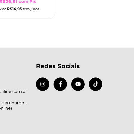
R$26,91
com
Pix
x de
R$14,95
sem juros
Redes Sociais
nline.com.br
vo Hamburgo -
nline)